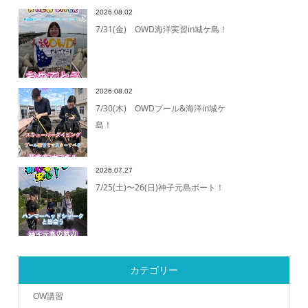
2026.08.02
7/31(金) OWD海洋実習in城ケ島！
2026.08.02
7/30(木) OWDプール&海洋in城ケ
島！
2026.07.27
7/25(土)〜26(日)神子元島ボート！
カテゴリー
OW講習