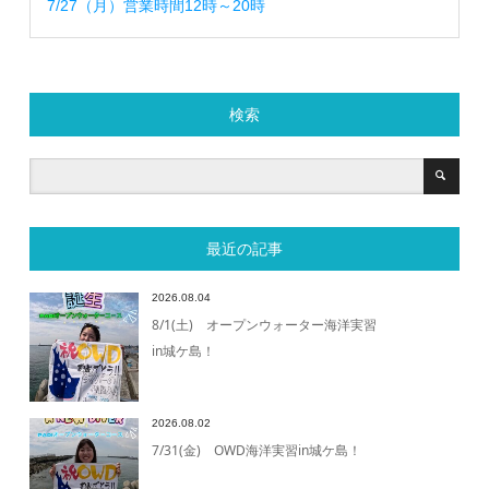
7/27（月）営業時間12時～20時
検索
最近の記事
2026.08.04
8/1(土) オープンウォーター海洋実習
in城ケ島！
2026.08.02
7/31(金) OWD海洋実習in城ケ島！