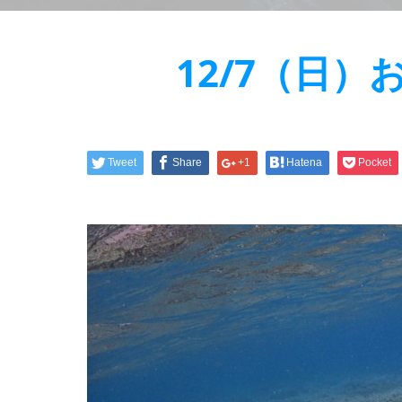
12/7（日
Tweet
Share
+1
Hatena
Pocket