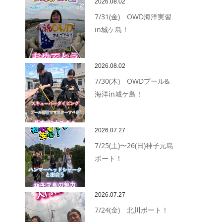
2026.08.02
7/31(金) OWD海洋実習
in城ケ島！
2026.08.02
7/30(木) OWDプール&
海洋in城ケ島！
2026.07.27
7/25(土)〜26(日)神子元島
ボート！
2026.07.27
7/24(金) 北川ボート！