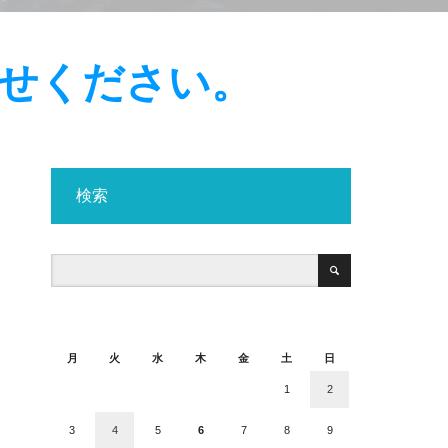
合せください。
検索
2026年8月
月
火
水
木
金
土
日
1
2
3
4
5
6
7
8
9