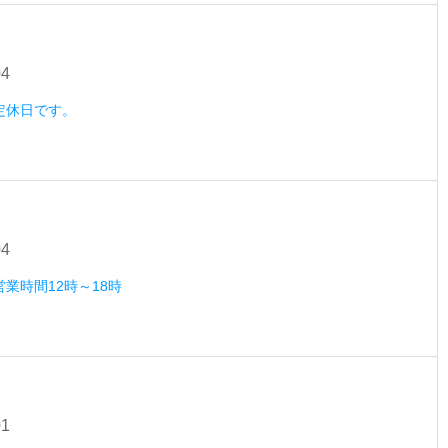
04
）定休日です。
04
営業時間12時～18時
01