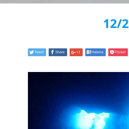
12
Tweet
Share
+1
Hatena
Pocket