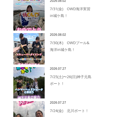
2026.08.02
7/31(金) OWD海洋実習
in城ケ島！
2026.08.02
7/30(木) OWDプール&
海洋in城ケ島！
2026.07.27
7/25(土)〜26(日)神子元島
ボート！
2026.07.27
7/24(金) 北川ボート！