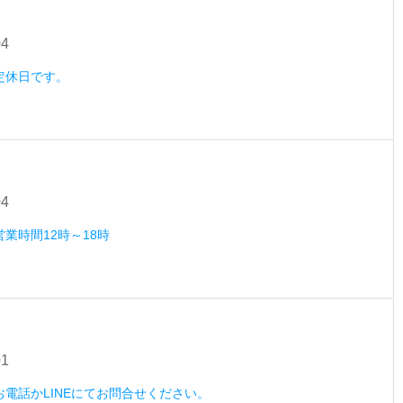
04
）定休日です。
04
営業時間12時～18時
01
）お電話かLINEにてお問合せください。