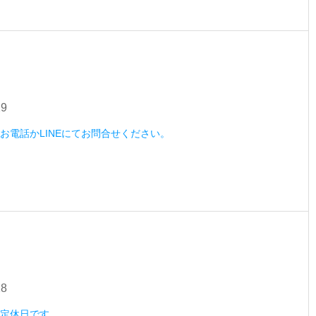
29
木）お電話かLINEにてお問合せください。
28
水）定休日です。