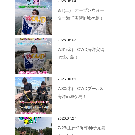
2026.08.04
8/1(土) オープンウォー
ター海洋実習in城ケ島！
2026.08.02
7/31(金) OWD海洋実習
in城ケ島！
2026.08.02
7/30(木) OWDプール&
海洋in城ケ島！
2026.07.27
7/25(土)〜26(日)神子元島