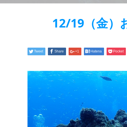
12/19（金
Tweet
Share
+1
Hatena
Pocket