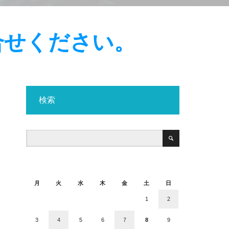
問合せください。
検索
2026年8月
月
火
水
木
金
土
日
1
2
3
4
5
6
7
8
9