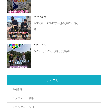
2026.08.02
7/30(木) OWDプール&海洋in城ケ
島！
2026.07.27
7/25(土)〜26(日)神子元島ボート！
カテゴリー
OW講習
アップデート講習
ファンダイビング