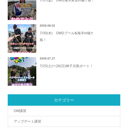
7/31(金) OWD海洋実習in城ケ島！
2026.08.02
7/30(木) OWDプール&海洋in城ケ
島！
2026.07.27
7/25(土)〜26(日)神子元島ボート！
カテゴリー
OW講習
アップデート講習