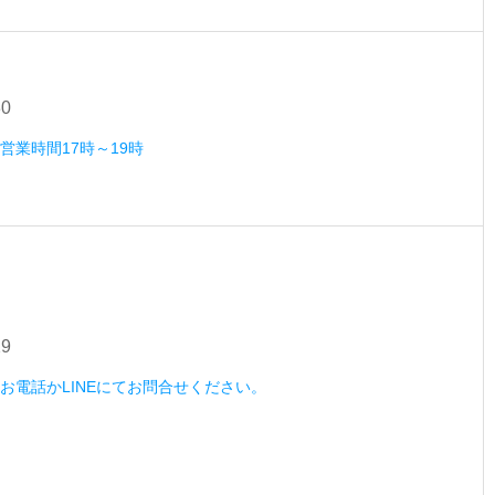
30
）営業時間17時～19時
29
木）お電話かLINEにてお問合せください。