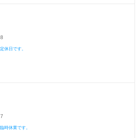
28
水）定休日です。
27
火）臨時休業です。