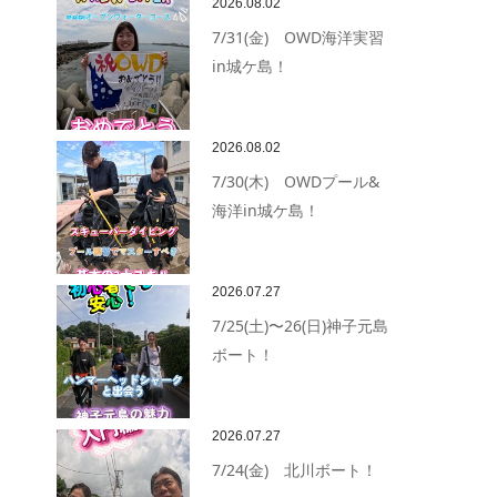
2026.08.02
7/31(金) OWD海洋実習
in城ケ島！
2026.08.02
7/30(木) OWDプール&
海洋in城ケ島！
2026.07.27
7/25(土)〜26(日)神子元島
ボート！
2026.07.27
7/24(金) 北川ボート！