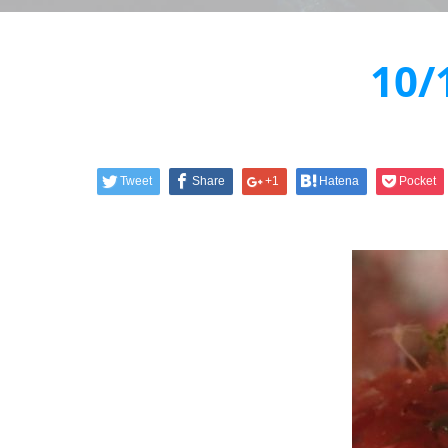
10
Tweet
Share
+1
Hatena
Pocket