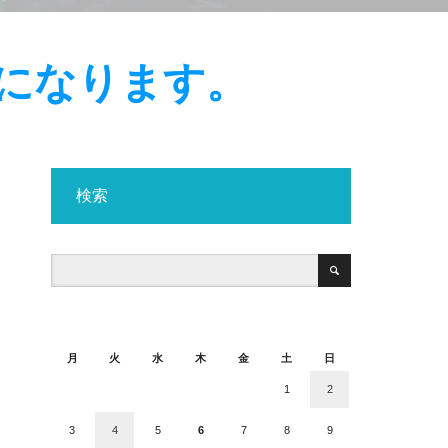
でになります。
検索
2026年8月
月
火
水
木
金
土
日
1
2
3
4
5
6
7
8
9