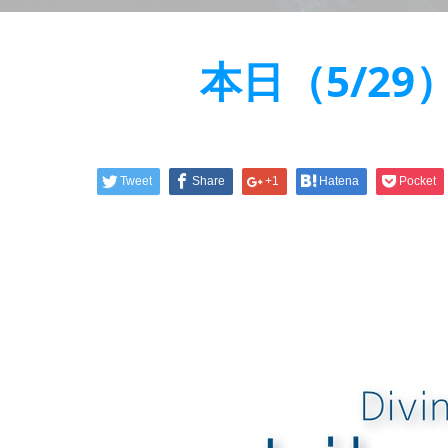
本日（5/2
Tweet
Share
+1
Hatena
Pocket