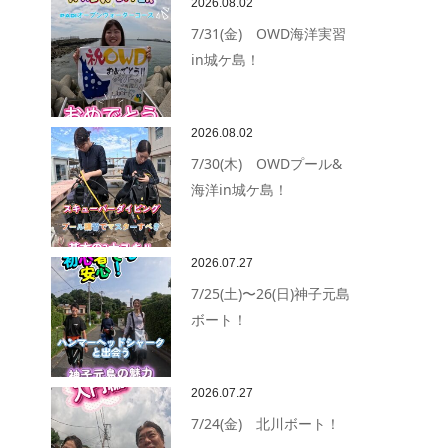
2026.08.02
7/31(金) OWD海洋実習
in城ケ島！
2026.08.02
7/30(木) OWDプール&
海洋in城ケ島！
2026.07.27
7/25(土)〜26(日)神子元島
ボート！
2026.07.27
7/24(金) 北川ボート！