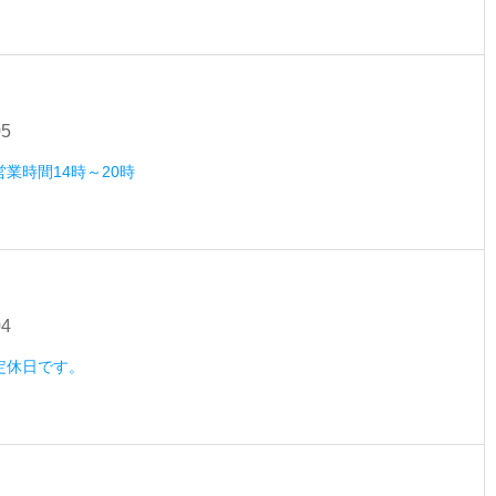
05
営業時間14時～20時
04
）定休日です。