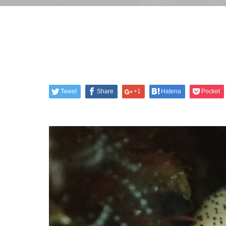
Tweet
Share
+1
Hatena
Pocket