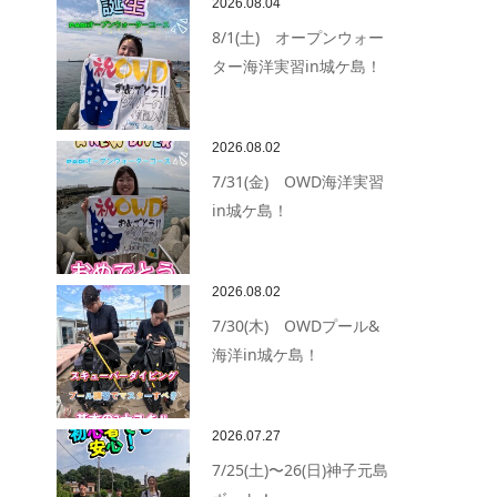
2026.08.04
8/1(土) オープンウォー
ター海洋実習in城ケ島！
2026.08.02
7/31(金) OWD海洋実習
in城ケ島！
2026.08.02
7/30(木) OWDプール&
海洋in城ケ島！
2026.07.27
7/25(土)〜26(日)神子元島