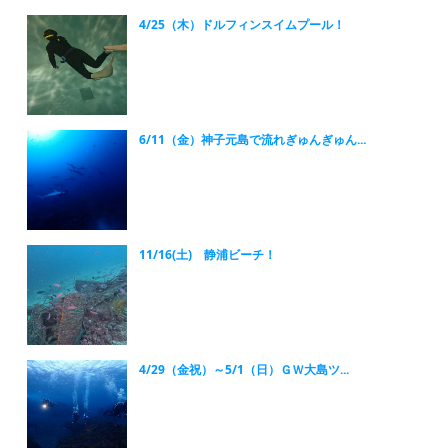
4/25（木）ドルフィンスイムプール！
6/11（金）神子元島で流れぎゅんぎゅん...
11/16(土) 静浦ビーチ！
4/29（金祝）～5/1（日）ＧＷ大島ツ...