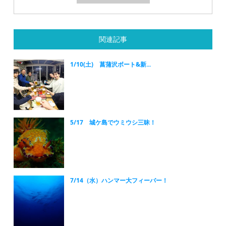
関連記事
1/10(土) 菖蒲沢ボート&新...
5/17 城ケ島でウミウシ三昧！
7/14（水）ハンマー大フィーバー！