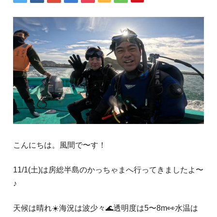
こんにちは。風間で〜す！
11/1(土)は房総半島のかっちゃまへ行ってきましたよ〜
♪
天候は晴れ☀️海況は波少々🌊透明度は5〜8m👀水温は