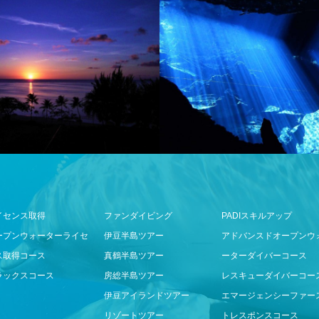
イセンス取得
ファンダイビング
PADIスキルアップ
ープンウォーターライセ
伊豆半島ツアー
アドバンスドオープンウ
ス取得コース
真鶴半島ツアー
ーターダイバーコース
ラックスコース
房総半島ツアー
レスキューダイバーコー
伊豆アイランドツアー
エマージェンシーファー
リゾートツアー
トレスポンスコース