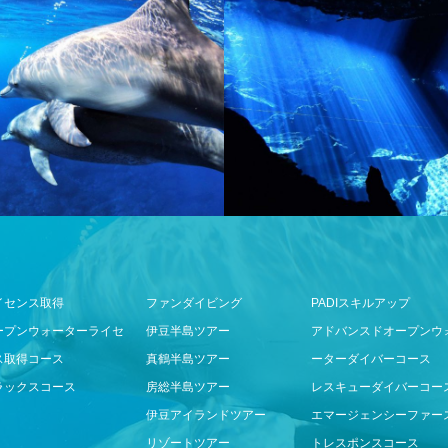
イセンス取得
ファンダイビング
PADIスキルアップ
ープンウォーターライセ
伊豆半島ツアー
アドバンスドオープンウ
ス取得コース
真鶴半島ツアー
ーターダイバーコース
ラックスコース
房総半島ツアー
レスキューダイバーコー
伊豆アイランドツアー
エマージェンシーファー
リゾートツアー
トレスポンスコース