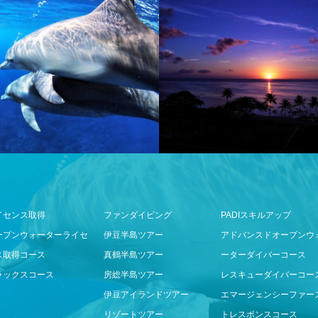
イセンス取得
ファンダイビング
PADIスキルアップ
ープンウォーターライセ
伊豆半島ツアー
アドバンスドオープンウ
ス取得コース
真鶴半島ツアー
ーターダイバーコース
ラックスコース
房総半島ツアー
レスキューダイバーコー
伊豆アイランドツアー
エマージェンシーファー
リゾートツアー
トレスポンスコース