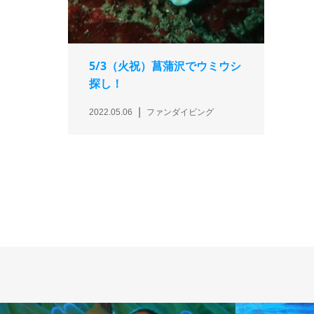
5/3（火祝）菖蒲沢でウミウシ
探し！
2022.05.06
ファンダイビング