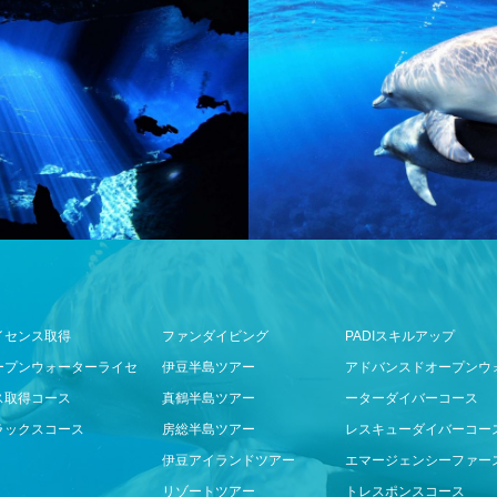
イセンス取得
ファンダイビング
PADIスキルアップ
ープンウォーターライセ
伊豆半島ツアー
アドバンスドオープンウ
ス取得コース
真鶴半島ツアー
ーターダイバーコース
ラックスコース
房総半島ツアー
レスキューダイバーコー
伊豆アイランドツアー
エマージェンシーファー
リゾートツアー
トレスポンスコース